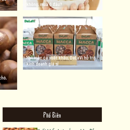
không, mua ở đâu?
Hạt mắc ca xuất khẩu, DaLaVi hỗ trợ
kinh doanh giá sỉ
chó,
Phổ Biến