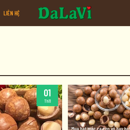
LIÊN HỆ
01
Th11
Mua hạt mắc ca còn vỏ hay hạt