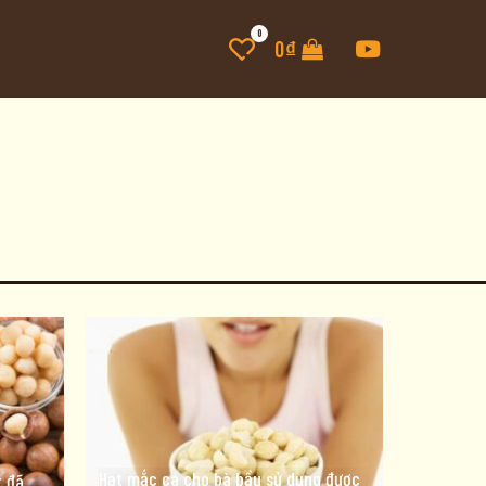
0
0
₫
Hạt mắc ca cho bà bầu sử dụng được
 đã