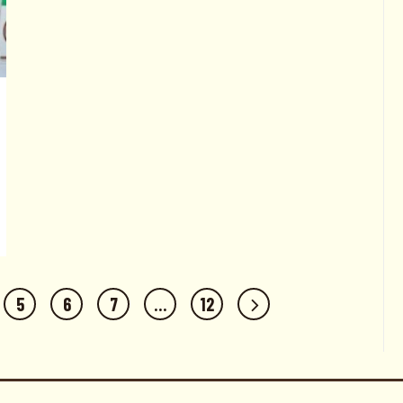
5
6
7
…
12