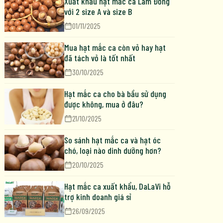
Xuất khẩu hạt mắc ca Lâm Đồng
với 2 size A và size B
01/11/2025
Mua hạt mắc ca còn vỏ hay hạt
đã tách vỏ là tốt nhất
30/10/2025
Hạt mắc ca cho bà bầu sử dụng
được không, mua ở đâu?
21/10/2025
So sánh hạt mắc ca và hạt óc
chó, loại nào dinh dưỡng hơn?
20/10/2025
Hạt mắc ca xuất khẩu, DaLaVi hỗ
trợ kinh doanh giá sỉ
26/09/2025