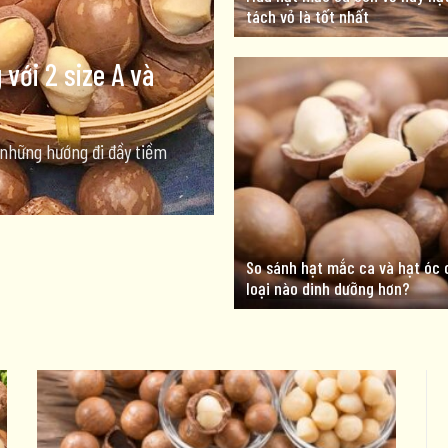
tách vỏ là tốt nhất
ới 2 size A và
những hướng đi đầy tiềm
So sánh hạt mắc ca và hạt óc 
loại nào dinh dưỡng hơn?