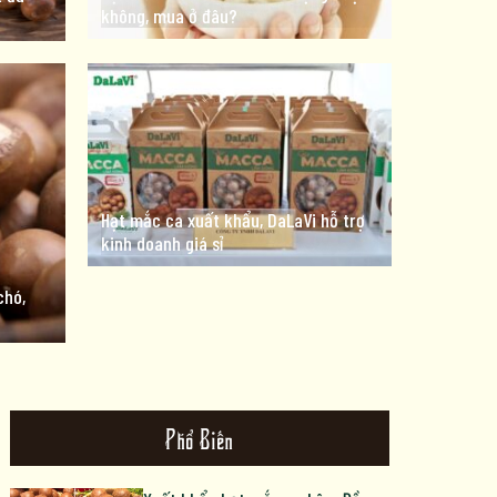
không, mua ở đâu?
Hạt mắc ca xuất khẩu, DaLaVi hỗ trợ
kinh doanh giá sỉ
chó,
Phổ Biến