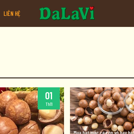
LIÊN HỆ
01
Th11
Mua hạt mắc ca còn vỏ hay hạt