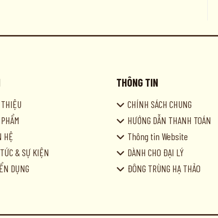
I
THÔNG TIN
I THIỆU
CHÍNH SÁCH CHUNG
 PHẨM
HƯỚNG DẪN THANH TOÁN
N HỆ
Thông tin Website
 TỨC & SỰ KIỆN
DÀNH CHO ĐẠI LÝ
ỂN DỤNG
ĐÔNG TRÙNG HẠ THẢO