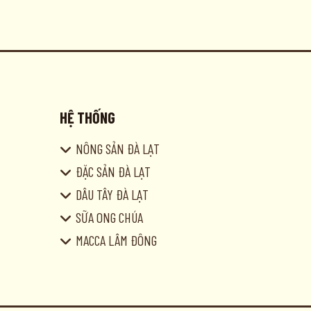
HỆ THỐNG
NÔNG SẢN ĐÀ LẠT
ĐẶC SẢN ĐÀ LẠT
DÂU TÂY ĐÀ LẠT
SỮA ONG CHÚA
MACCA LÂM ĐÔNG