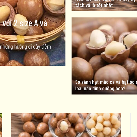
tách vỏ là tốt nhất
ới 2 size A và
những hướng đi đầy tiềm
So sánh hạt mắc ca và hạt óc 
loại nào dinh dưỡng hơn?