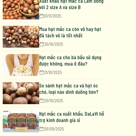
Xuất khẩu hạt mắc ca Lâm Đồng
với 2 size A và size B
01/11/2025
Mua hạt mắc ca còn vỏ hay hạt
đã tách vỏ là tốt nhất
30/10/2025
Hạt mắc ca cho bà bầu sử dụng
được không, mua ở đâu?
21/10/2025
So sánh hạt mắc ca và hạt óc
chó, loại nào dinh dưỡng hơn?
20/10/2025
Hạt mắc ca xuất khẩu, DaLaVi hỗ
trợ kinh doanh giá sỉ
26/09/2025