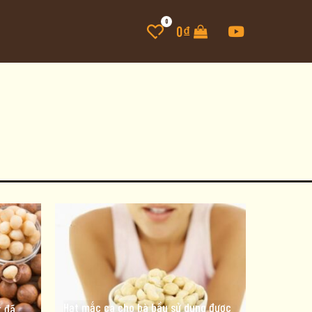
0
0
₫
Hạt mắc ca cho bà bầu sử dụng được
 đã