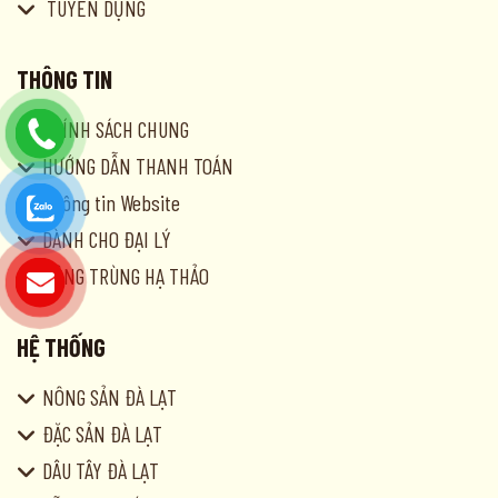
TUYỂN DỤNG
THÔNG TIN
CHÍNH SÁCH CHUNG
HƯỚNG DẪN THANH TOÁN
Thông tin Website
DÀNH CHO ĐẠI LÝ
ĐÔNG TRÙNG HẠ THẢO
HỆ THỐNG
NÔNG SẢN ĐÀ LẠT
ĐẶC SẢN ĐÀ LẠT
DÂU TÂY ĐÀ LẠT