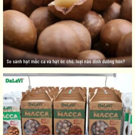
So sánh hạt mắc ca và hạt óc chó, loại nào dinh dưỡng hơn?