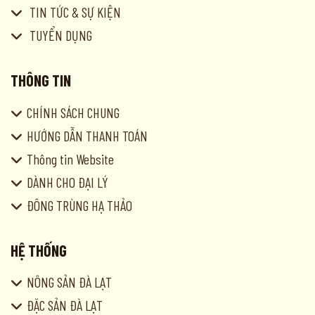
TIN TỨC & SỰ KIỆN
TUYỂN DỤNG
THÔNG TIN
CHÍNH SÁCH CHUNG
HƯỚNG DẪN THANH TOÁN
Thông tin Website
DÀNH CHO ĐẠI LÝ
ĐÔNG TRÙNG HẠ THẢO
HỆ THỐNG
NÔNG SẢN ĐÀ LẠT
ĐẶC SẢN ĐÀ LẠT