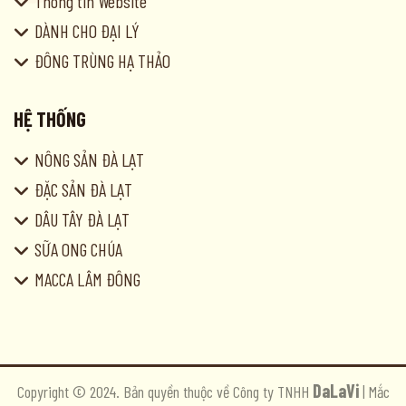
Thông tin Website
DÀNH CHO ĐẠI LÝ
ĐÔNG TRÙNG HẠ THẢO
HỆ THỐNG
NÔNG SẢN ĐÀ LẠT
ĐẶC SẢN ĐÀ LẠT
DÂU TÂY ĐÀ LẠT
SỮA ONG CHÚA
MACCA LÂM ĐÔNG
DaLaVi
Copyright © 2024. Bản quyền thuộc về Công ty TNHH
| Mắc